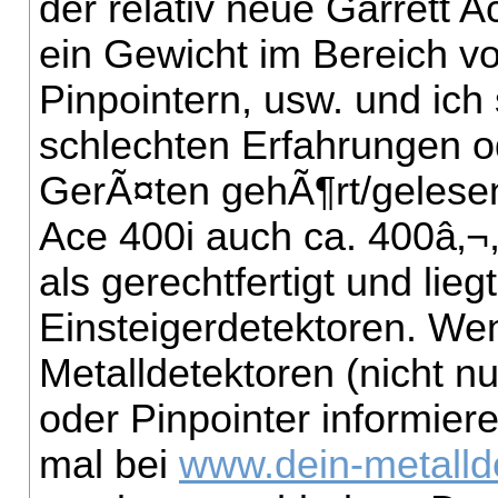
der relativ neue Garrett A
ein Gewicht im Bereich vo
Pinpointern, usw. und ich
schlechten Erfahrungen o
GerÃ¤ten gehÃ¶rt/gelesen
Ace 400i auch ca. 400â‚¬,
als gerechtfertigt und lie
Einsteigerdetektoren. W
Metalldetektoren (nicht nu
oder Pinpointer informier
mal bei
www.dein-metalld