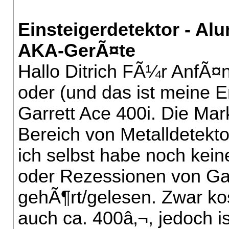
Einsteigerdetektor - Al
AKA-GerÃ¤te
Hallo Ditrich FÃ¼r AnfÃ¤n
oder (und das ist meine E
Garrett Ace 400i. Die Mar
Bereich von Metalldetekto
ich selbst habe noch kei
oder Rezessionen von Ga
gehÃ¶rt/gelesen. Zwar kos
auch ca. 400â‚¬, jedoch is