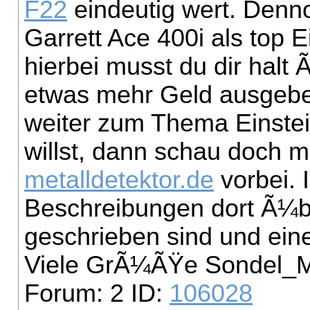
F22
eindeutig wert. Denn
Garrett Ace 400i als top 
hierbei musst du dir halt
etwas mehr Geld ausgeben
weiter zum Thema Einstei
willst, dann schau doch m
metalldetektor.de
vorbei. 
Beschreibungen dort Ã¼be
geschrieben sind und ein
Viele GrÃ¼ÃŸe Sondel_M
Forum: 2 ID:
106028