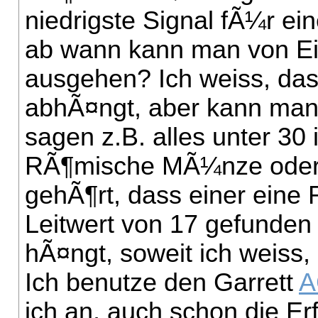
niedrigste Signal fÃ¼r 
ab wann kann man von Ei
ausgehen? Ich weiss, da
abhÃ¤ngt, aber kann man 
sagen z.B. alles unter 30 
RÃ¶mische MÃ¼nze oder 
gehÃ¶rt, dass einer ein
Leitwert von 17 gefunden 
hÃ¤ngt, soweit ich weiss,
Ich benutze den Garrett
A
ich an, auch schon die E