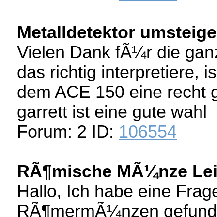
Metalldetektor umsteig
Vielen Dank fÃ¼r die gan
das richtig interpretiere, i
dem ACE 150 eine recht 
garrett ist eine gute wahl
Forum: 2 ID:
106554
RÃ¶mische MÃ¼nze Lei
Hallo, Ich habe eine Frag
RÃ¶mermÃ¼nzen gefunden