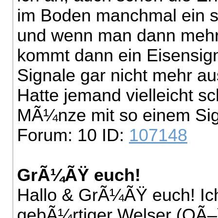
im Boden manchmal ein s
und wenn man dann mehr
kommt dann ein Eisensigna
Signale gar nicht mehr au
Hatte jemand vielleicht 
MÃ¼nze mit so einem S
Forum: 10 ID:
107148
GrÃ¼ÃŸ euch!
Hallo & GrÃ¼ÃŸ euch! Ic
gebÃ¼rtiger Welser (OÃ–