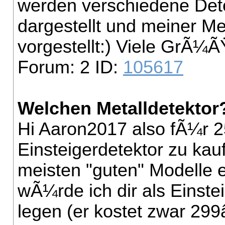
werden verschiedene Dete
dargestellt und meiner M
vorgestellt:) Viele GrÃ¼
Forum: 2 ID:
105617
Welchen Metalldetektor
Hi Aaron2017
also fÃ¼r 2
Einsteigerdetektor zu kaufe
meisten "guten" Modelle 
wÃ¼rde ich dir als Einste
legen (er kostet zwar 299â