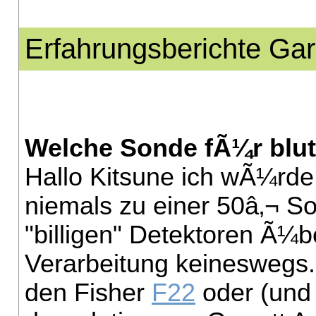
Erfahrungsberichte Gar
Welche Sonde fÃ¼r blu
Hallo Kitsune ich wÃ¼rde
niemals zu einer 50â‚¬ So
"billigen" Detektoren Ã¼
Verarbeitung keineswegs.
den Fisher
F22
oder (und 